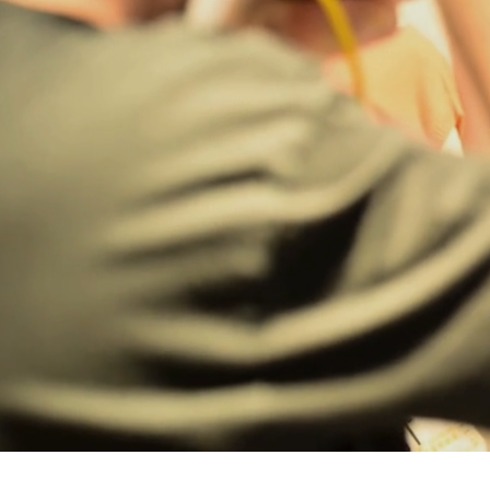
Bregenz
Bruck ad Leitha
Buxtehude
Dornbirn
Dortmund-Hombruch
Düsseldorf-Benrath
Essen
HH-AEZ
HH-EEZ
HH-Eppendorf
HH-Hanseviertel
HH-Wandsbek
Hannover