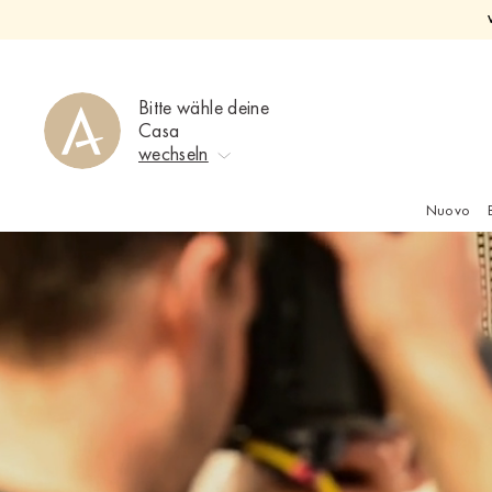
Direkt
zum
Inhalt
Bitte wähle deine
Casa
wechseln
Nuovo
Keine Auswahl
Ahrweiler
Bad Zwischenahn
Baden-Baden
Berlin-Friedrichshagen
Berlin-Lichterfelde