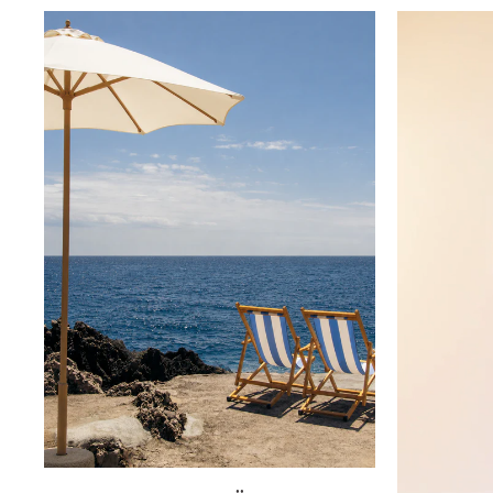
Innsbruck
Kiel-CittiPark
Krems
Leipzig
Linz
Lindau
Lübeck
Münster
Oldenburg
Potsdam
Rostock
Schwerin