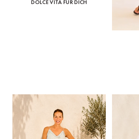
DOLCE VITA FÜR DICH
St.Pölten
Staufen
Stuttgart
Timmendorf
Tulln
Tuttlingen
Wien Hietzing (13.Bez.)
Wismar
Wustrow
Zwettl